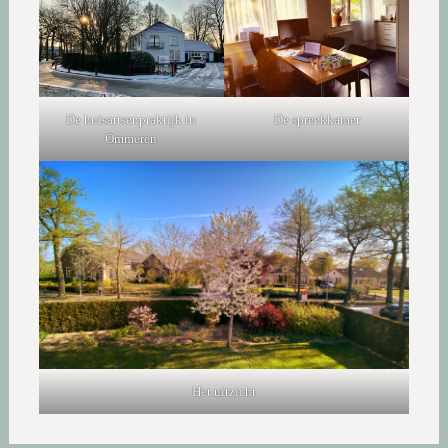
De huisartsenpraktijk in
De spreekkamer
Ommeren
Het uitzicht