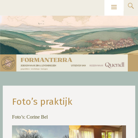
Ga
Formanterra
naar
de
inhoud
Foto’s praktijk
Foto’s: Corine Bel