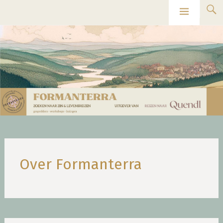
Ga
Formanterra
naar
de
inhoud
Over Formanterra