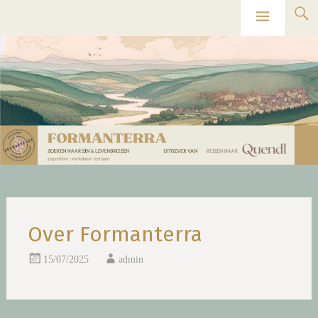
Ga
Formanterra
naar
de
inhoud
Over Formanterra
15/07/2025
admin